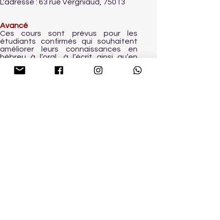
L'adresse : 63 rue Vergniaud, 75013
Avancé
Ces cours sont prévus pour les
étudiants confirmés qui souhaitent
améliorer leurs connaissances en
hébreu à l’oral, à l’écrit ainsi qu’en
lecture. Nous lirons des textes et des
articles, nous regarderons les
informations et des extraits vidéo
divers. Nous pratiquerons également
l’hébreu lors d’excursions dans Paris.
Mars-Juin (23h)
Fréquence : 1 fois par semaine, 13
leçons d'1h45.
Mardi de 19h30 à 21h15
Première leçon : 7 mars.
Tarif : 280 EUR.
L'adresse : 63 rue Vergniaud, 75013
Effectif de la classe : 4 élèves
minimum, 8 élèves maximum.
Un acompte de 50 euros (par chèque,
espèces au virement bancaire) est