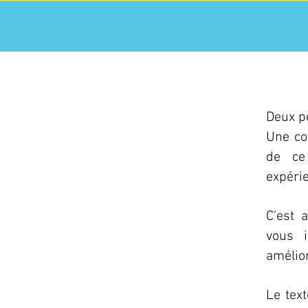
Deux p
Une co
de ce
expéri
C’est 
vous i
amélio
Le text