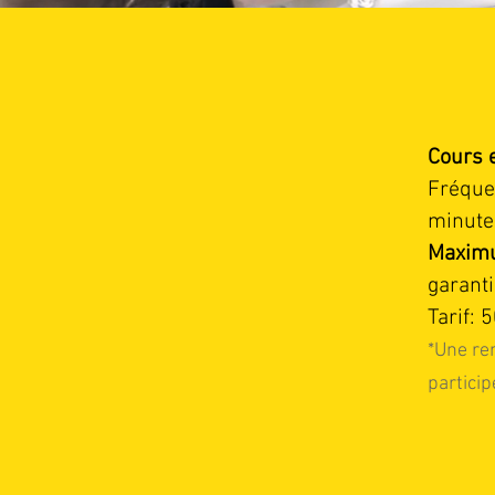
Cours e
Fréquen
minute
Maximu
garanti
Tarif: 
*Une re
particip