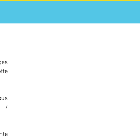
ges
tte
ous
u /
onte