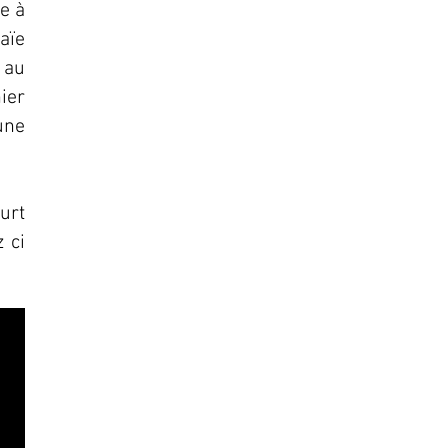
te à
saïe
 au
ier
une
urt
 ci