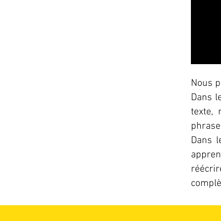
Nous p
Dans l
texte,
phrase
Dans l
apprend
réécri
complè