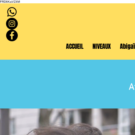
FRD6KaVZ4M
ACCUEIL
NIVEAUX
Abigaï
A