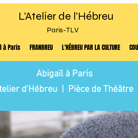
L'Atelier de l'Hébreu
Paris-TLV
l à Paris
FRANBREU
L'HÉBREU PAR LA CULTURE
COU
Abigaïl à Paris
telier d'Hébreu | Pièce de Théâtre