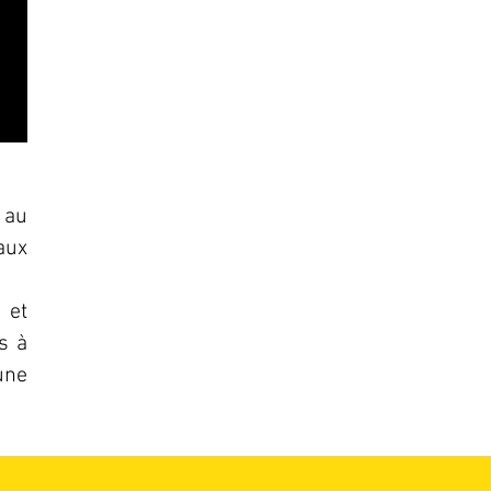
 au
aux
 et
s à
une