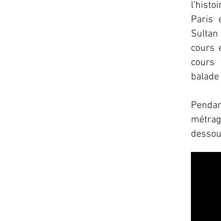
l’histo
Paris 
Sultan 
cours e
cours 
balade
Penda
métrage
dessous