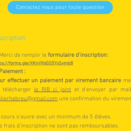
Contactez nous pour toute question
scription
:
 Merci de remplir le
formulaire d'inscription:
tps://forms.gle/XKnVifoGS5YxSymb8
 Paiement :
ur effectuer un paiement par virement bancaire
mer
 télécharger
le RIB ci joint
et d'envoyer par mai
elierhebreu@gmail.com
une confirmation du viremen
 cours s'ouvre avec un minimum de 5 élèves.
s frais d'inscription ne sont pas remboursables.