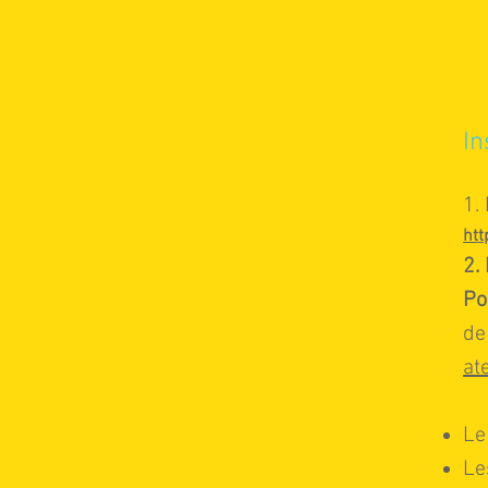
I
n
1.
ht
2.
P
o
de
at
Le
Le