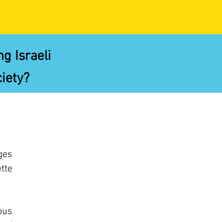
g Israeli
iety?
ges
tte
ous