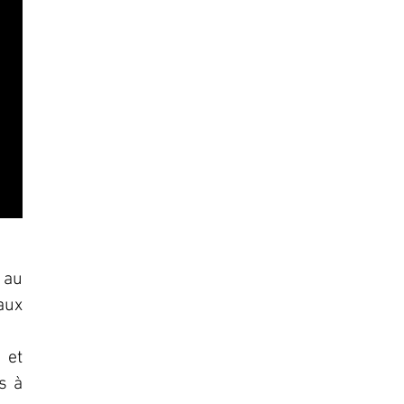
 au
aux
 et
s à