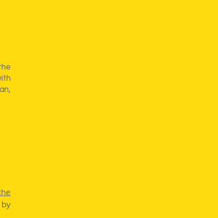
the
ith
an,
the
 by