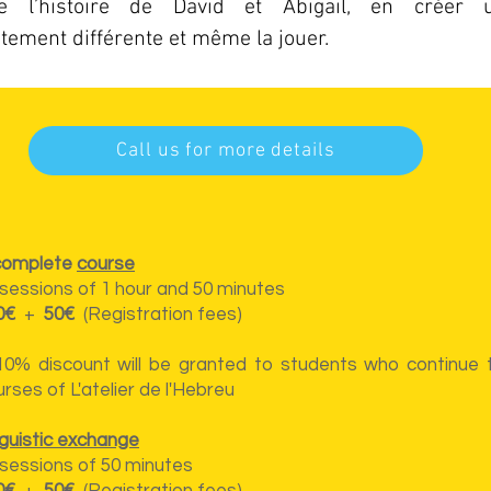
re l’histoire de David et Abigaïl, en créer 
tement différente et même la jouer.
Call us for more details
complete
course
 sessions of 1 hour and 50 minutes
0€
+
50€
(Registration fees)
10% discount will be granted to students who continue 
rses of L'atelier de l'Hebreu
nguistic exchange
 sessions of 50 minutes