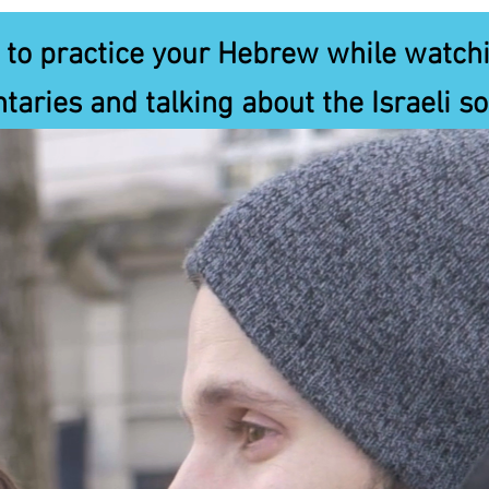
to practice your Hebrew while watchi
aries and talking about the Israeli so