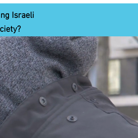
ng Israeli
ciety?