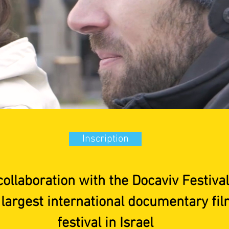
Inscription
collaboration with the Docaviv Festival
largest international documentary fi
festival in Israel