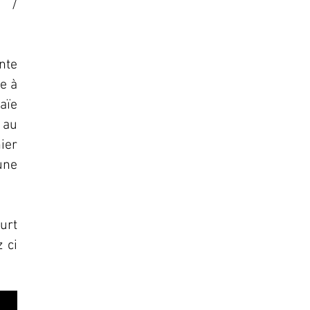
u /
onte
te à
saïe
 au
ier
une
urt
 ci