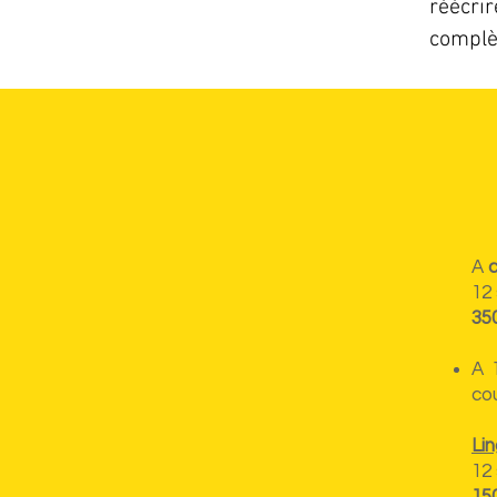
réécri
complè
A
12
35
A 
cou
Li
12