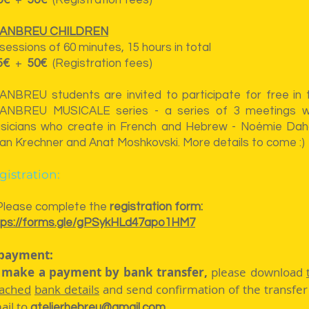
0€
+
50€
(Registration fees)
ANBREU CHILDREN
sessions of 60 minutes, 15 hours in total
5€
+
50€
(Registration fees)
ANBREU students are invited to participate for free in 
ANBREU MUSICALE series - a series of 3 meetings w
sicians who create in French and Hebrew - Noémie Dah
van Krechner and Anat Moshkovski. More details to come :)
gistration:
 Please complete the
registration form:
tps://forms.gle/gPSykHLd47apo1HM7
 payment:
 make a payment by bank transfer,
please download
tached
bank details
and send confirmation of the transfer
ail to
.
atelierhebreu@gmail.com