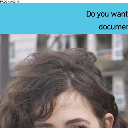
FRD6KaVZ4M
Do you want 
document