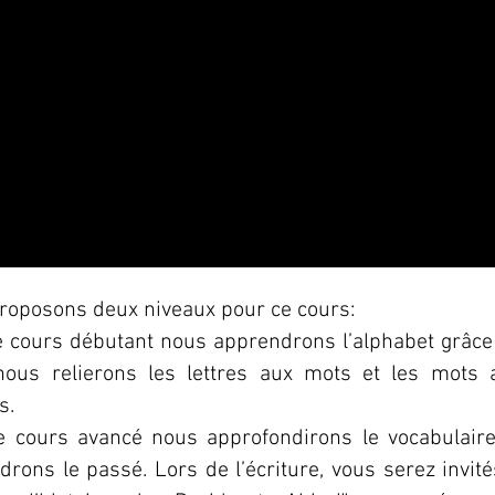
roposons deux niveaux pour ce cours:
e cours débutant nous apprendrons l’alphabet grâce
 nous relierons les lettres aux mots et les mots 
s.
e cours avancé nous approfondirons le vocabulaire
rons le passé. Lors de l’écriture, vous serez invité