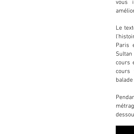
vous i
amélio
Le text
l’histo
Paris 
Sultan 
cours e
cours 
balade
Penda
métrage
dessous