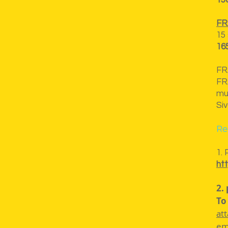
15
FR
15 
16
FR
FR
mu
Si
Re
1.
ht
2.
To
at
em