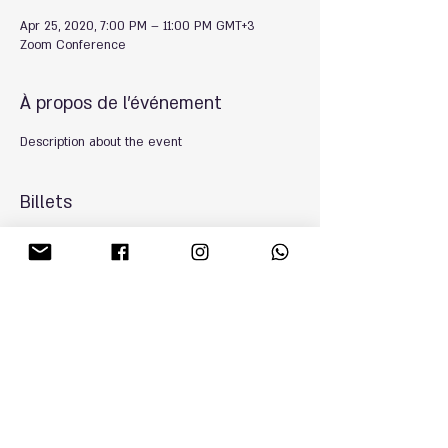
Apr 25, 2020, 7:00 PM – 11:00 PM GMT+3
Zoom Conference
À propos de l'événement
Description about the event
Billets
Sale ended
Ticket type
Online-Ticket
More info
Price
₪20.00